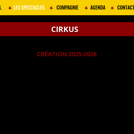
L
LES SPECTACLES
COMPAGNIE
AGENDA
CONTAC
CIRKUS
Cirque
et Marionnettes
CRÉATION 2025-2026
Spectacle jeune public - famil
ial à partir de 3 ans
En salle, en rue, sous chapiteau