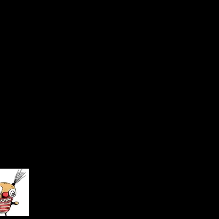
at
s…