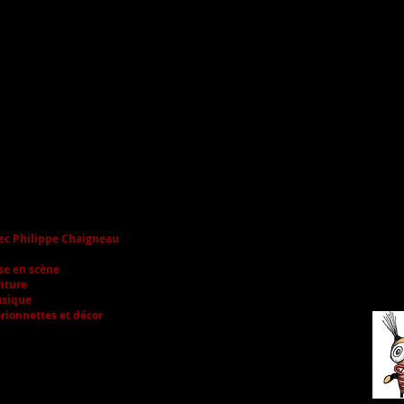
rès dix ans de tournée
, les marionnettes saltimbanques de la compagnie Le Ch
 sont de retour sur la piste avec « Cirkus » !
Monsieur Loyal,
Filou donne vie à des
marionnettes circassiennes
dans des
méros haletants et émouvants
, inspirés des cirques d’antan.
l’image d’un petit cirque ambulant
, « Cirkus » perpétue la tradition de la
mpagnie :
un spectacle baigné d'images, de musiques, de douceur et de rire
us un chapiteau imaginaire fait de bric et de broc.
spectacle hors du temps, où l’imprévu devient poésie.
ec Philippe Chaigneau
se en scène
Le Chat Fou
riture
La calembredaine
sique
Le COIN COIN (Collectif Instrumental au Comportement Incertain)
rionnettes et décor
L'atelier babiole et bricole
rée : 35 min
salle, sous chapiteau, rue
tonome techniquement